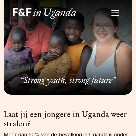
“Strong youth, strong future”
Laat jij een jongere in Uganda weer
stralen?
Meer dan 50% van de bevolking in Uganda is onder